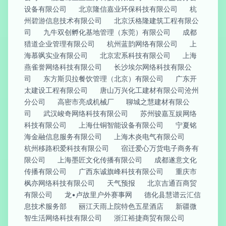
设备有限公司
北京隆信嘉业环保科技有限公司
杭
州碧游信息技术有限公司
北京沃格隆建筑工程有限公
司
九牛双创孵化基地管理（东莞）有限公司
成都
猎道企业管理有限公司
杭州蓝韵网络有限公司
上
海慕飒实业有限公司
北京宏系科技有限公司
上海
燕雀誉网络科技有限公司
长沙埃尔网络科技有限公
司
东方斯贝拉餐饮管理（北京）有限公司
广东开
太建设工程有限公司
唐山万兴化工建材有限公司沧州
分公司
高密市亮成机械厂
聊城之慧建材有限公
司
武汉峻奇网络科技有限公司
苏州骏嘉互娱网络
科技有限公司
上海仕铜智能设备有限公司
宁夏铭
海金融信息服务有限公司
上海木炎电气有限公司
杭州移路积爱科技有限公司
宿迁爱心万货电子商务有
限公司
上海墨匠文化传播有限公司
成都遂意文化
传播有限公司
广西东诚旗峰科技有限公司
重庆市
枫亦网络科技有限公司
天气预报
北京吉通百商贸
有限公司
龙•卢故里户外赛事网
德化县慧谱云汇信
息技术服务部
丽江天雨上院特色五星酒店
新疆微
智生活网络科技有限公司
浙江裕捷商贸有限公司