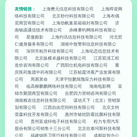
友情链接：
上海懋元信息科技有限公司
上海晖壹网
络科技有限公司
北京秒付科技有限公司
上海布偶
尼商贸有限公司
上海劲帆集装箱箱封有限公司
济
南铭函通信技术有限公司
赤峰秉钧网络科技有限公
司
星傲殿影
上海灼讯信息科技有限公司
河北哲
仁健身服务有限公司
湖南中致警和信息科技有限公
司
深圳市柏升科技有限公司
上海叱恋信息技术有
限公司
北京纵横卓越科技有限公司
江苏双清工程
造价咨询有限公司
广西阳仕机电科技有限公司
重
庆医药集团中药有限公司
江苏鲸霆沛冕产业发展有限
公司
周易算命
天津宇恒鹏旭预应力科技有限公
司
临高柳鹏鹏网络科技有限公司
海南电影网
富
锦市聚团商贸有限公司
合肥四力营销咨询有限公司
湖南粮农信息科技有限公司
谋动天下（北京）营销策
划有限公司
江西自由空间科技有限公司
北京文特
雷森科技开发有限公司
惠州市铭铠防霉抗菌科技有限
公司
贵州富成锌电子科技有限公司
程力专用汽车
股份有限公司销售十三分公司
北京欣泰珂斯科技有限
公司
福建锦医卫医疗科技有限公司
成都益智办公